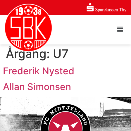
Årgang:
U7
Frederik Nysted
Allan Simonsen