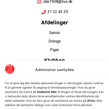
sbk1938@live.dk
31 32 45 29
Afdelinger
Senior
Drenge
Piger
Klubben
Administrer samtykke
Sponsorer
Bestyrelsen
For at give dig den bedste oplevelse bruger vi teknologier såsom cookies
Nyheder
til at gemme og/eller få adgang til enhedsoplysninger. Hvis du giver
samtykke (at trykke på
Godkend Alle
) til brugen af disse teknologier, kan
Ugens program
vi behandle data såsom browseradfærd eller unikke identifikatorer på
dette websted. Hvis du ikke giver dit samtykke (at trykke på
Afvis
) eller
Kontakt os
trækker dit samtykke tilbage, kan visse funktioner blive påvirket