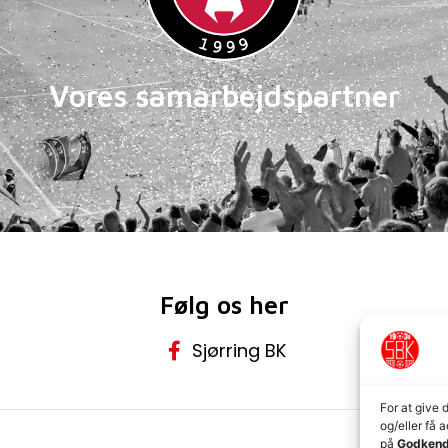
Vores samarbejdspartner
Følg os her
Sjørring BK
For at give 
og/eller få 
på
Godkend