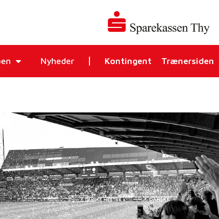
ben
Nyheder
Kontingent
Trænersiden