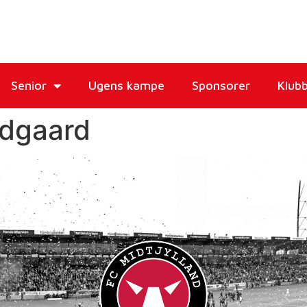
Senior
Ugens kampe
Sponsorer
Klub
ldgaard